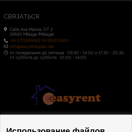
СВЯЗАТЬСЯ
Calle Ave Marina, OT 2
29630 Málaga (Málaga)
+34 672168469
|
+34 951103693
info@easyrentspain.net
от понедельник до пятница : 09:30 - 14:00 и 17:30 - 20:30
от суббота до суббота : 10:00 - 14:00
Использование файлов