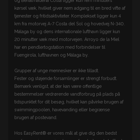
og Benalmádena Costa ligger kun fem minutters
kørsel væk, hvilket giver nem adgang til en bred vifte af
tjenester og fritidsaktiviteter. Komplekset ligger kun 4
km fra motorvej A-7 Costa del Sol og hovedvej N-340.
Málaga by og dens internationale lufthavn ligger kun
20 minutter væk med motorvejen. Arroyo de la Miel
har en pendlertogstation med forbindelser til
Fuengirola, lufthavnen og Málaga by.
Grupper af unge mennesker er ikke tilladt.
Fester og støjende forsamlinger er strengt forbudt.
Bemærk venligst, at der kan være offentlige
bestemmelser vedrørende vandforbrug på plads på
tidspunktet for dit besøg, hvilket kan påvirke brugen af
swimmingpoolen, havevanding eller begrænse
brugen af postevand.
Hos EasyRent® er vores mål at give dig den bedst