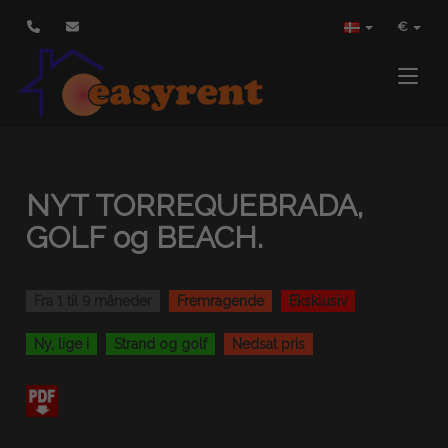
€
Toggle
NYT TORREQUEBRADA,
GOLF og BEACH.
Fra 1 til 9 måneder
Fremragende
Eksklusiv
Ny, lige i
Strand og golf
Nedsat pris