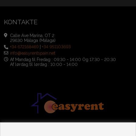
KONTAKTE
Calle Ave Marina, OT 2
29630 Málaga (Málaga)
+34 672168469
|
+34 951103693
info@easyrentspain.net
Af Mandag til Fredag : 09:30 - 14:00 Og 17:30 - 20:30
Af lørdag til lørdag : 10:00 - 14:00