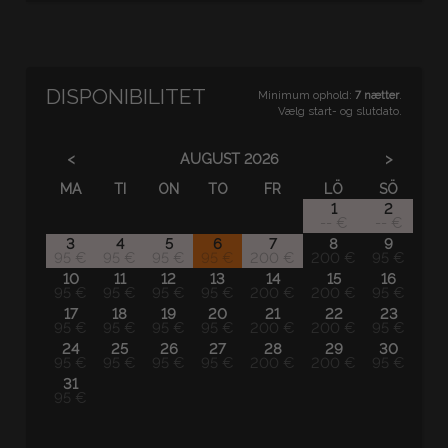
DISPONIBILITET
Minimum ophold:
7 nætter
.
Vælg start- og slutdato.
<
>
AUGUST
2026
MA
TI
ON
TO
FR
LÖ
SÖ
1
2
-- €
-- €
3
4
5
6
7
8
9
95 €
95 €
95 €
95 €
200 €
200 €
95 €
10
11
12
13
14
15
16
95 €
95 €
95 €
95 €
200 €
200 €
95 €
17
18
19
20
21
22
23
95 €
95 €
95 €
95 €
200 €
200 €
95 €
24
25
26
27
28
29
30
95 €
95 €
95 €
95 €
200 €
200 €
95 €
31
95 €