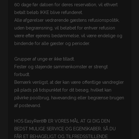
60 dage før datoen for deres reservation, vil ethvert
betalt beløb IKKE blive refunderet.
Alle afgørelser vedrørende gæstens refusionspolitik,
uden begrænsning, vil beløbet for enhver refusion
være efter ejerens bedømmelse, vil være endelige og
bindende for alle gæster og perioder.
Grupper af unge er ikke tilladt.
Fester og støjende sammenkomster er strengt
forbudt.
Bemærk venligst, at der kan være offentlige vandregler
på plads på tidspunktet for dit besøg, hvilket kan
påvirke poolbrug, havevanding eller begrænse brugen
af postevand.
HOS EasyRent® ER VORES MÅL AT GI DIG DEN
BEDST MULIGE SERVICE OG EGENSKABER, SÅ DU
FÅR ET BEHAGELIGT OG TILFREDSSTILLENDE