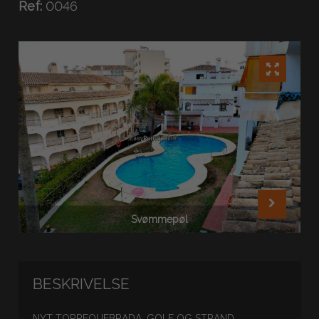
Ref:
0046
Svømmepøl
BESKRIVELSE
NYT TORREQUEBRADA, GOLF OG STRAND.