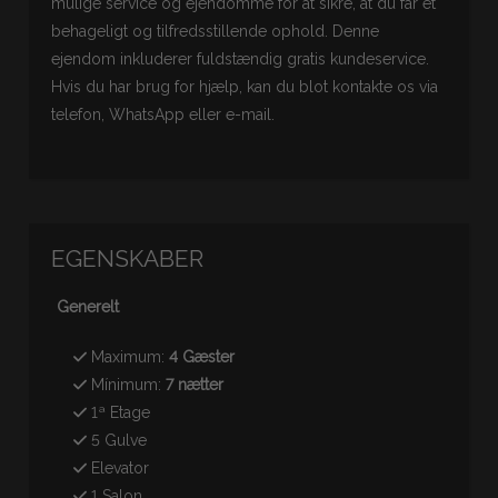
mulige service og ejendomme for at sikre, at du får et
behageligt og tilfredsstillende ophold. Denne
ejendom inkluderer fuldstændig gratis kundeservice.
Hvis du har brug for hjælp, kan du blot kontakte os via
telefon, WhatsApp eller e-mail.
EGENSKABER
Generelt
Maximum:
4 Gæster
Mínimum:
7 nætter
1ª Etage
5 Gulve
Elevator
1 Salon