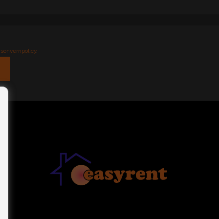
rsonvernpolicy
.