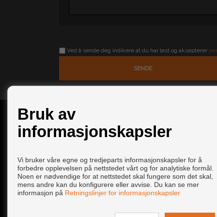
Ved å sende deg indikere at du har lest og aksepterer
pe
Bruk av
KONTAKT
informasjonskapsler
Calle Ave Marina, OT 2
29630 Málaga (Málaga)
Vi bruker våre egne og tredjeparts informasjonskapsler for å
+34 672168469
|
+34 951103693
forbedre opplevelsen på nettstedet vårt og for analytiske formål.
info@easyrentspain.net
Noen er nødvendige for at nettstedet skal fungere som det skal,
mens andre kan du konfigurere eller avvise. Du kan se mer
Fra Mandag til Fredag : 09:30 - 14:00 og 17:30 - 20:30
Fra Lørdag til Lørdag : 10:00 - 14:00
informasjon på
Retningslinjer for informasjonskapsler