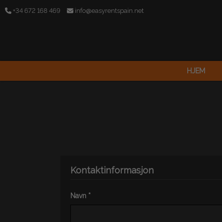
+34 672 168 469
info@easyrentspain.net
HJEM
Kontaktinformasjon
Navn *