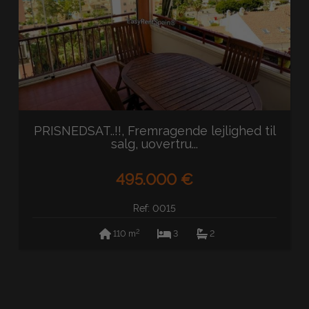
PRISNEDSAT..!!, Fremragende lejlighed til
salg, uovertru...
495.000 €
Ref: 0015
2
110 m
3
2