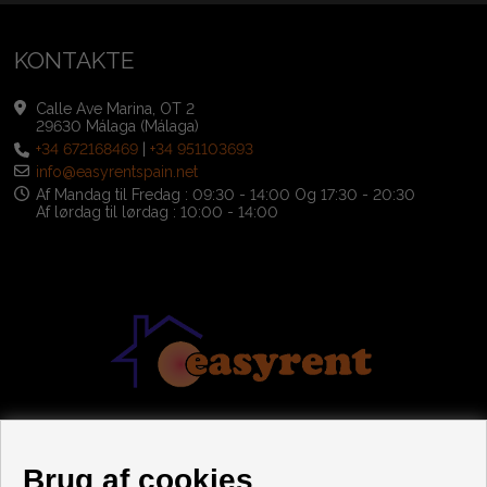
KONTAKTE
Calle Ave Marina, OT 2
29630 Málaga (Málaga)
+34 672168469
|
+34 951103693
info@easyrentspain.net
Af Mandag til Fredag : 09:30 - 14:00 Og 17:30 - 20:30
Af lørdag til lørdag : 10:00 - 14:00
Brug af cookies