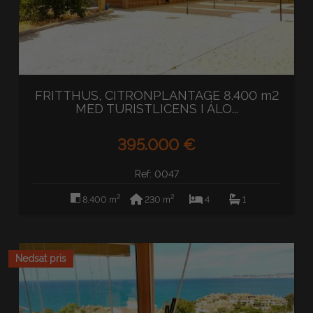
FRITTHUS, CITRONPLANTAGE 8.400 m2
MED TURISTLICENS I ÁLO...
395.000 €
Ref: 0047
2
2
8.400 m
230 m
4
1
Nedsat pris