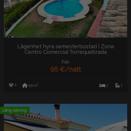
Lägenhet hyra semesterbostad i Zona
Centro Comercial Torrequebrada
(Benalmádena)
Från
95 €/natt
4
2
68 m
2
1
Lång säsong