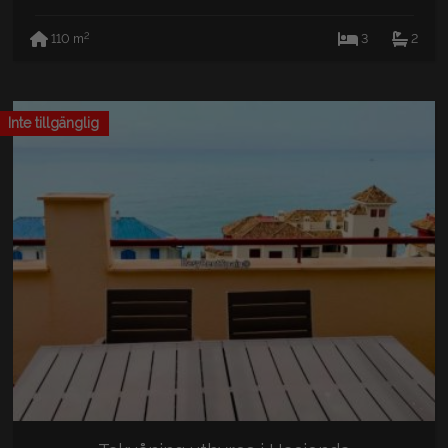
2
110 m
3
2
Inte tillgänglig