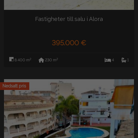
Fastigheter till salu i Álora
395.000 €
2
2
8.400 m
230 m
4
1
Nedsatt pris