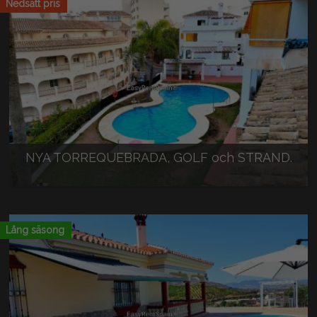
Nedsatt pris
NYA TORREQUEBRADA, GOLF och STRAND.
95 €/natt
Lång säsong