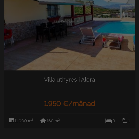
Villa uthyres i Álora
1.950 €/månad
2
2
11.000 m
160 m
3
1