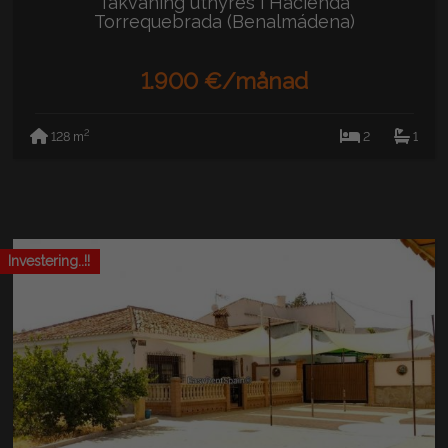
Takvåning uthyres i Hacienda
Torrequebrada (Benalmádena)
1.900 €/månad
2
128 m
2
1
Investering..!!