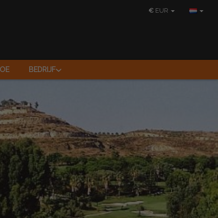
€
EUR
TOE
BEDRIJF