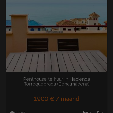
Penthouse te huur in Hacienda
Torrequebrada (Benalmádena)
1.900 € / maand
2
128 m
2
1