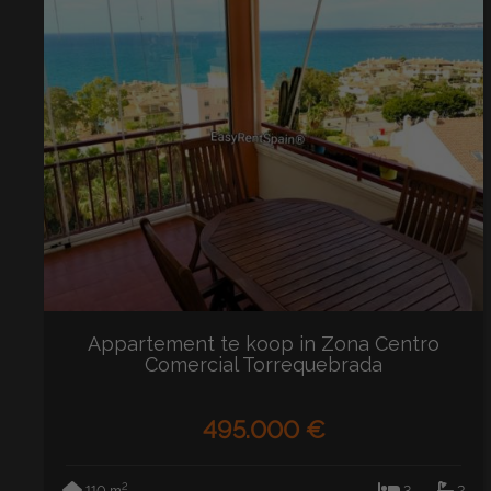
Appartement te koop in Zona Centro
Comercial Torrequebrada
(Benalmádena)
495.000 €
2
110 m
3
2