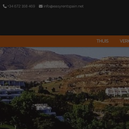
+34 672 168 469
info@easyrentspain.net
THUIS
VER