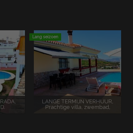
Lang seizoen
RADA,
LANGE TERMIJN VERHUUR,
D.
Prachtige villa, zwembad,
barbecu...
1.950 € / maand