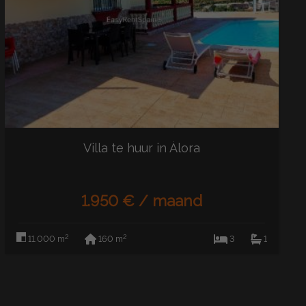
Villa te huur in Álora
1.950 € / maand
2
2
11.000 m
160 m
3
1