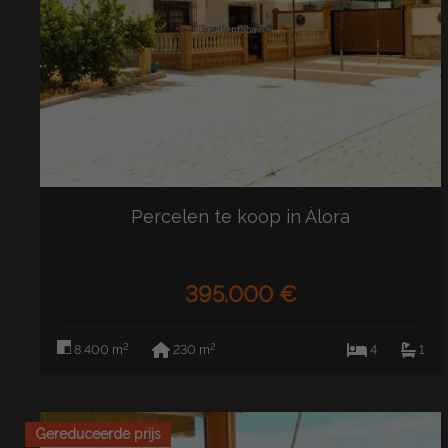
Percelen te koop in Álora
395.000 €
2
2
8.400 m
230 m
4
1
Gereduceerde prijs