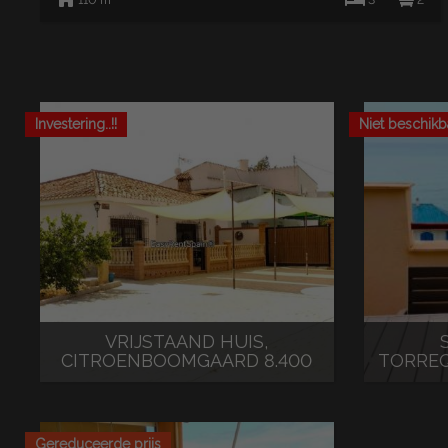
Investering..!!
Niet beschikb
VRIJSTAAND HUIS,
CITROENBOOMGAARD 8.400
TORREQ
m2 MET TOERISTEN...
pe
395.000 €
Gereduceerde prijs