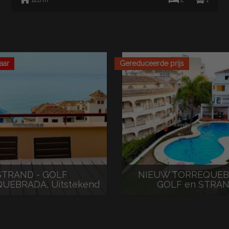
aar
Gereduceerde prijs
STRAND - GOLF
NIEUW TORREQUEB
UEBRADA, Uitstekend
GOLF en STRAN
nthouse te huu...
1.900 € / maand
95 € / nacht