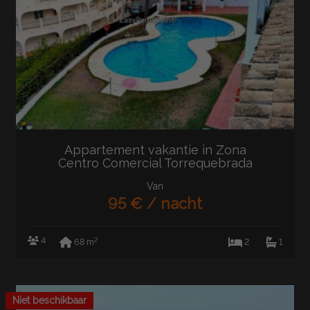
Appartement vakantie in Zona
Centro Comercial Torrequebrada
(Benalmádena)
Van
95 € / nacht
4
2
68 m
2
1
Niet beschikbaar