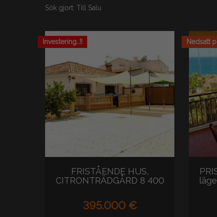
Sök gjort: Till Salu
Investering..!!
Nedsatt p
FRISTÅENDE HUS,
PRIS
CITRONTRÄDGÅRD 8 400
läge
m2 MED TURISTLICENS...
395.000 €