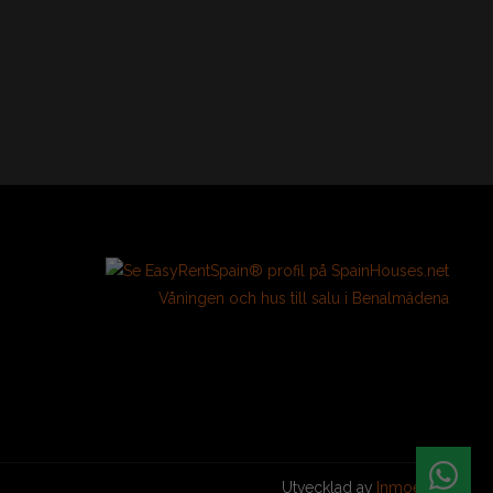
Våningen och hus till salu i Benalmádena
Utvecklad av
Inmoenter