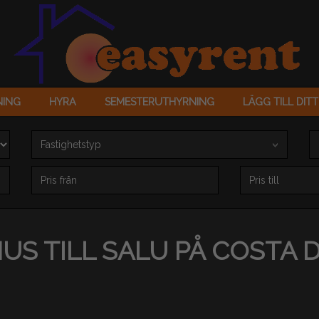
NING
HYRA
SEMESTERUTHYRNING
LÄGG TILL DIT
Fastighetstyp
Precio (€)
S TILL SALU PÅ COSTA 