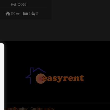
Ref: 0015
2
110 m
3
2
sonuppgiftspolicy
|
Cookies policy