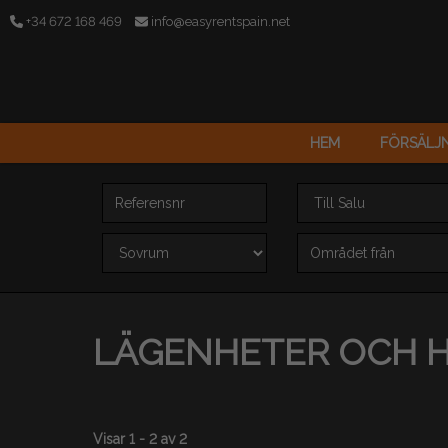
+34 672 168 469
info@easyrentspain.net
HEM
FÖRSÄLJ
Referensnr
Erbjudande
Sovrum
Yta (m2)
LÄGENHETER OCH HU
Visar 1 - 2 av 2