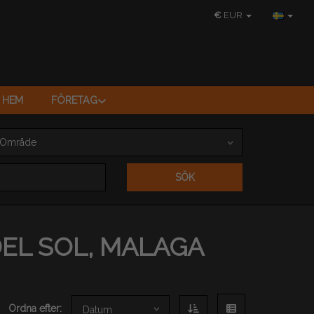
€
EUR
T HEM
FÖRETAG
Område
SÖK
DEL SOL, MALAGA
Ordna efter:
Datum