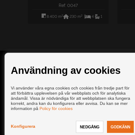
Ref: 0047
2
2
8.400 m
230 m
4
1
KONTAKTA
Användning av cookies
Calle Ave Marina, OT 2
29630 Málaga (Málaga)
Vi använder våra egna cookies och cookies från tredje part för
+34 672168469
|
+34 951103693
att förbättra upplevelsen på vår webbplats och för analytiska
info@easyrentspain.net
ändamål. Vissa är nödvändiga för att webbplatsen ska fungera
Från Måndag - Fredag : 09:30 - 14:00 och 17:30 - 20:30
korrekt, andra kan du konfigurera eller avvisa. Du kan se mer
Från Lördag - Lördag : 10:00 - 14:00
information på
Policy för cookies
Konfigurera
Copyright © 2026 EasyRentSpain®. |
Juridisk Information
|
Per