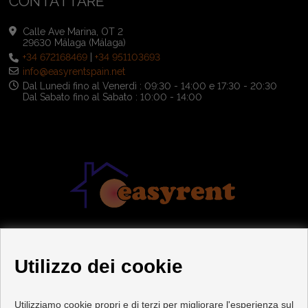
CONTATTARE
Calle Ave Marina, OT 2
29630 Málaga (Málaga)
+34 672168469
|
+34 951103693
info@easyrentspain.net
Dal Lunedi fino al Venerdì : 09:30 - 14:00 e 17:30 - 20:30
Dal Sabato fino al Sabato : 10:00 - 14:00
Utilizzo dei cookie
Utilizziamo cookie propri e di terzi per migliorare l'esperienza sul