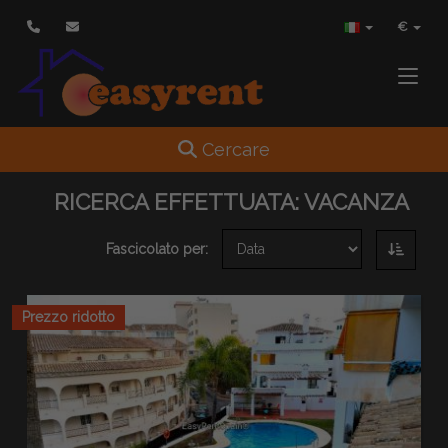
€
Toggle
Toggle navigation
Cercare
RICERCA EFFETTUATA:
VACANZA
Fascicolato per:
Prezzo ridotto